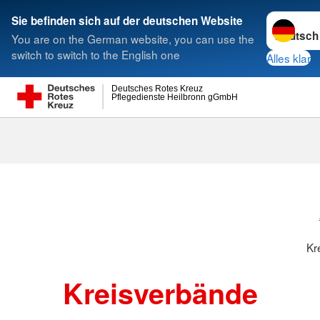
Sprache w
Sie befinden sich auf der deutschen Website
You are on the German website, you can use the
Suche
switch to switch to the English one
Alles klar
Deutsches Rotes Kreuz
Pflegedienste Heilbronn gGmbH
Kreisverbänd
Kr
Kreisverbände