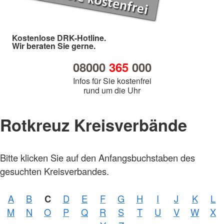
Kostenlose DRK-Hotline.
Wir beraten Sie gerne.
08000
365
000
Infos für Sie kostenfrei
rund um die Uhr
Rotkreuz Kreisverbände
Bitte klicken Sie auf den Anfangsbuchstaben des
gesuchten Kreisverbandes.
A
B
C
D
E
F
G
H
I
J
K
L
Foto:
M
N
O
P
Q
R
S
T
U
V
W
X
A.
Zelck