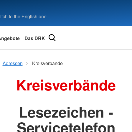
tch to the English one
Angebote
Das DRK
Adressen
Kreisverbände
eilbronn
Kreisverbände
ional
Lesezeichen -
Servicetelefon