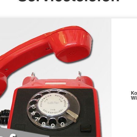
Ko
Wi