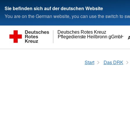
Sie befinden sich auf der deutschen Website
You are on the German website, you can use the switch to swi
Deutsches Rotes Kreuz
Pflegedienste Heilbronn gGmbH
Wohnen und Betreuung
Wer wir sind
Adressen
Start
Das DRK
Residenz Bad Friedrichshall
Ansprechpartner
DRK-Kreisverband H
Die Geschäftsführung
Landesverbände
Kreisverbände
Kontakt
Rotes Kreuz internat
Kontaktformular
Generalsekretariat