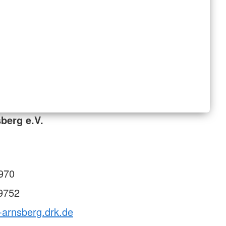
berg e.V.
970
9752
-arnsberg.drk.de