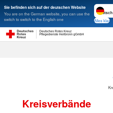
Sprache w
Sie befinden sich auf der deutschen Website
You are on the German website, you can use the
Suche
switch to switch to the English one
Alles klar
Deutsches Rotes Kreuz
Pflegedienste Heilbronn gGmbH
Kreisverbänd
Kr
Kreisverbände