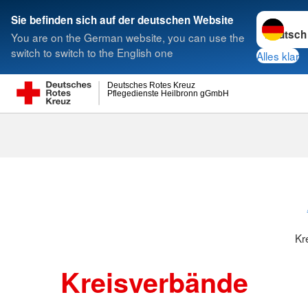
Sprache w
Sie befinden sich auf der deutschen Website
You are on the German website, you can use the
Suche
switch to switch to the English one
Alles klar
Deutsches Rotes Kreuz
Pflegedienste Heilbronn gGmbH
Kreisverbänd
Kr
Kreisverbände