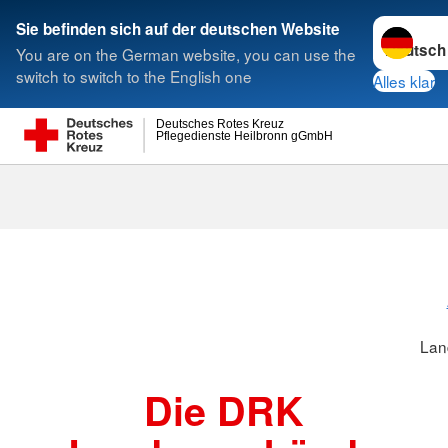
Sprache w
Sie befinden sich auf der deutschen Website
You are on the German website, you can use the
Suche
switch to switch to the English one
Alles klar
Deutsches Rotes Kreuz
Pflegedienste Heilbronn gGmbH
Landesverbä
Lan
Die DRK