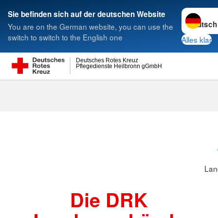
Sprache w
Sie befinden sich auf der deutschen Website
You are on the German website, you can use the
Suche
switch to switch to the English one
Alles klar
Deutsches Rotes Kreuz
Pflegedienste Heilbronn gGmbH
Landesverbä
Lan
Die DRK