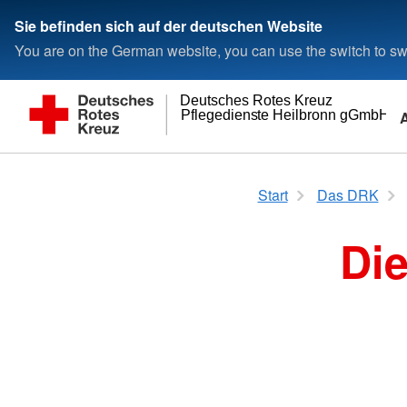
Sie befinden sich auf der deutschen Website
You are on the German website, you can use the switch to swi
Deutsches Rotes Kreuz
Pflegedienste Heilbronn gGmbH
Wohnen und Betreuung
Wer wir sind
Adressen
Start
Das DRK
Residenz Bad Friedrichshall
Ansprechpartner
DRK-Kreisverband H
Di
Die Geschäftsführung
Landesverbände
Kreisverbände
Kontakt
Rotes Kreuz internat
Kontaktformular
Generalsekretariat