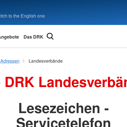
tch to the English one
Angebote
Das DRK
Adressen
Landesverbände
eilbronn
e DRK Landesverbä
ional
Lesezeichen -
Servicetelefon