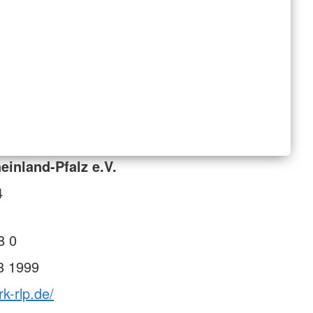
inland-Pfalz e.V.
4
8 0
8 1999
k-rlp.de/