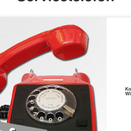
Ko
Wi