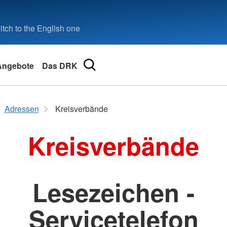
tch to the English one
Angebote
Das DRK
Adressen
Kreisverbände
eilbronn
Kreisverbände
ional
Lesezeichen -
Servicetelefon