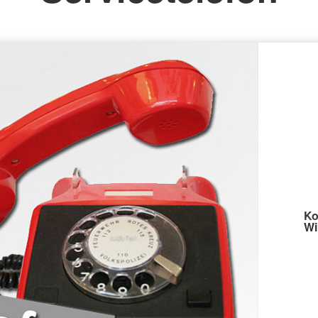
Ko
Wi