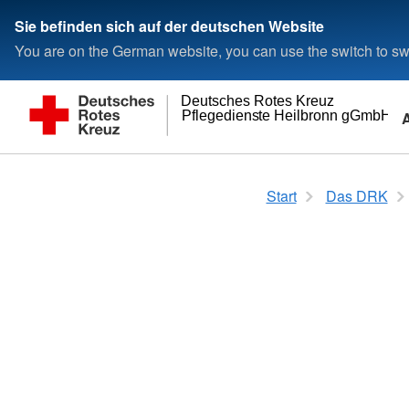
Sie befinden sich auf der deutschen Website
You are on the German website, you can use the switch to swi
Deutsches Rotes Kreuz
Pflegedienste Heilbronn gGmbH
Wohnen und Betreuung
Wer wir sind
Adressen
Start
Das DRK
Residenz Bad Friedrichshall
Ansprechpartner
DRK-Kreisverband H
Die Geschäftsführung
Landesverbände
Kreisverbände
Kontakt
Rotes Kreuz internat
Kontaktformular
Generalsekretariat