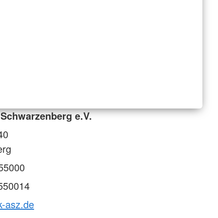
-Schwarzenberg e.V.
40
erg
55000
550014
k-asz.de