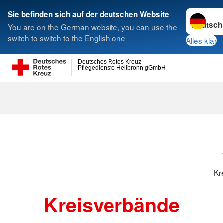
Sprache w
Sie befinden sich auf der deutschen Website
You are on the German website, you can use the
Suche
switch to switch to the English one
Alles klar
Deutsches Rotes Kreuz
Pflegedienste Heilbronn gGmbH
Kreisverbänd
Kr
Kreisverbände