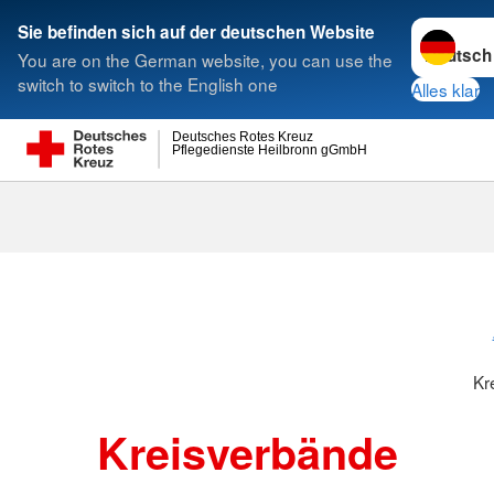
Sprache w
Sie befinden sich auf der deutschen Website
You are on the German website, you can use the
Suche
switch to switch to the English one
Alles klar
Deutsches Rotes Kreuz
Pflegedienste Heilbronn gGmbH
Kreisverbänd
Kr
Kreisverbände