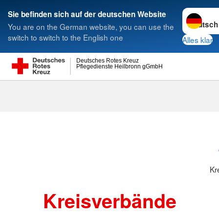
Sprache w
Sie befinden sich auf der deutschen Website
You are on the German website, you can use the
Suche
switch to switch to the English one
Alles klar
Deutsches Rotes Kreuz
Pflegedienste Heilbronn gGmbH
Kreisverbänd
Kr
Kreisverbände