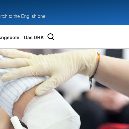
tch to the English one
Angebote
Das DRK
eilbronn
ional