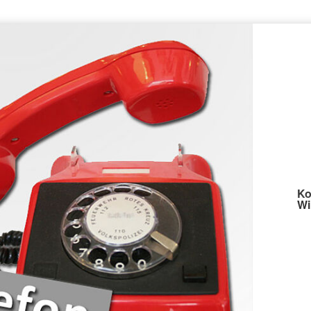
Ko
Wi