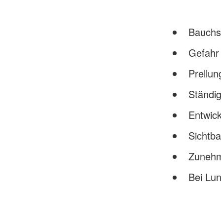
Bauchs
Gefahr
Prellu
Ständig
Entwic
Sichtb
Zunehm
Bei Lun