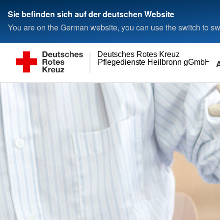
Sie befinden sich auf der deutschen Website
You are on the German website, you can use the switch to swi
Deutsches Rotes Kreuz
Pflegedienste Heilbronn gGmbH
Wohnen und Betreuung
Wer wir sind
Adressen
Residenz Bad Friedrichshall
Ansprechpartner
DRK-Kreisverband H
Die Geschäftsführung
Landesverbände
Kreisverbände
Kontakt
Rotes Kreuz internat
Kontaktformular
Generalsekretariat