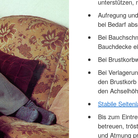
unterstützen,
Aufregung und
bei Bedarf abs
Bei Bauchschm
Bauchdecke ei
Bei Brustkor
Bei Verlageru
den Brustkorb
den Achselhöh
Stabile Seiten
Bis zum Eintre
betreuen, trö
und Atmung pr