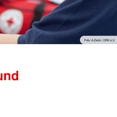
Foto: A.Zelck / DRK e.V.
und