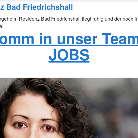
z Bad Friedrichshall
geheim Residenz Bad Friedrichshall liegt ruhig und dennoch i
e.
omm in unser Team
JOBS