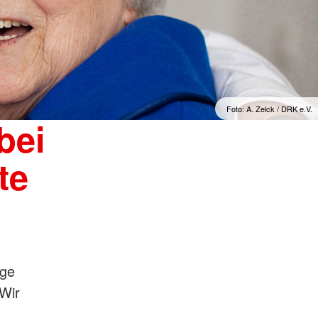
Foto: A. Zelck / DRKS
bei
te
ige
 Wir