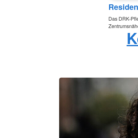
Residen
Das DRK-Pfle
Zentrumsnäh
K