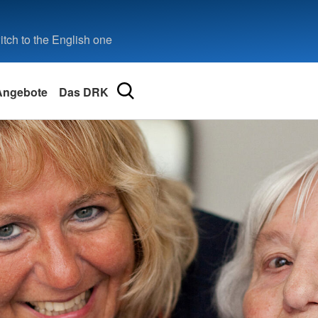
tch to the English one
Angebote
Das DRK
eilbronn
ional