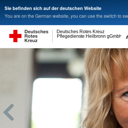
Sie befinden sich auf der deutschen Website
You are on the German website, you can use the switch to swi
Deutsches Rotes Kreuz
Pflegedienste Heilbronn gGmbH
Wohnen und Betreuung
Wer wir sind
Adressen
Residenz Bad Friedrichshall
Ansprechpartner
DRK-Kreisverband H
Die Geschäftsführung
Landesverbände
Kreisverbände
Kontakt
Rotes Kreuz internat
Kontaktformular
Generalsekretariat