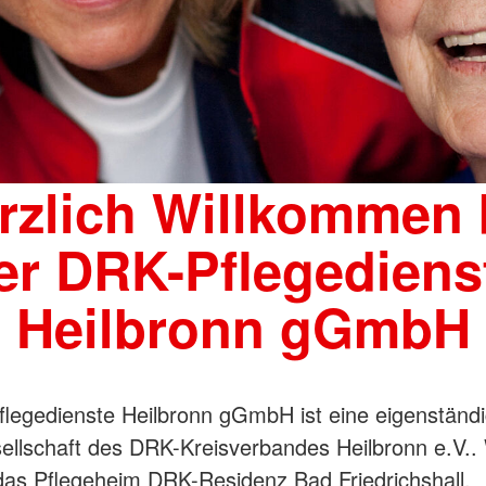
rzlich Willkommen 
er DRK-Pflegediens
Heilbronn gGmbH
legedienste Heilbronn gGmbH ist eine eigenständ
ellschaft des DRK-Kreisverbandes Heilbronn e.V..
das Pflegeheim DRK-Residenz Bad Friedrichshall.