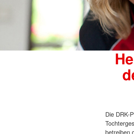
He
d
Die DRK-Pf
Tochterges
betreiben 